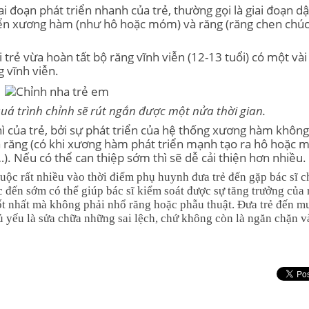
ai đoạn phát triển nhanh của trẻ, thường gọi là giai đoạn dậ
iển xương hàm (như hô hoặc móm) và răng (răng chen chúc
i trẻ vừa hoàn tất bộ răng vĩnh viễn (12-13 tuổi) có một vài
g vĩnh viễn.
quá trình chỉnh sẽ rút ngắn được một nửa thời gian.
hì của trẻ, bởi sự phát triển của hệ thống xương hàm không
ủa răng (có khi xương hàm phát triển mạnh tạo ra hô hoặc
…). Nếu có thể can thiệp sớm thì sẽ dễ cải thiện hơn nhiều.
huộc rất nhiều vào thời điểm phụ huynh đưa trẻ đến gặp bác sĩ 
 đến sớm có thể giúp bác sĩ kiểm soát được sự tăng trưởng của
tốt nhất mà không phải nhổ răng hoặc phẫu thuật. Đưa trẻ đến m
ủ yếu là sửa chữa những sai lệch, chứ không còn là ngăn chặn v