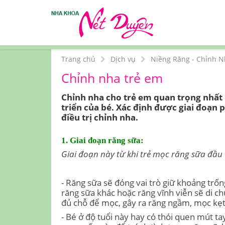
Trang chủ
Dịch vụ
Niềng Răng - Chỉnh 
Chỉnh nha trẻ em
Chỉnh nha cho trẻ em
quan trọng nhất l
triển của bé. Xác định được giai đoạn p
điều trị chỉnh nha.
1. Giai đoạn răng sữa:
Giai đoạn này từ khi trẻ mọc răng sữa đầu t
- Răng sữa sẽ đóng vai trò giữ khoảng trốn
răng sữa khác hoặc răng vĩnh viễn sẽ di ch
đủ chỗ để mọc, gây ra răng ngầm, mọc kẹ
- Bé ở độ tuổi này hay có thói quen mút ta