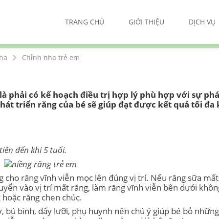
TRANG CHỦ
GIỚI THIỆU
DỊCH VỤ
Nha
Chỉnh nha trẻ em
à phải có kế hoạch điều trị hợp lý phù hợp với sự phá
hát triển răng của bé sẽ giúp đạt được kết quả tối đa
iên đến khi 5 tuổi.
g cho răng vĩnh viễn mọc lên đúng vị trí. Nếu răng sữa mấ
uyển vào vị trí mất răng, làm răng vĩnh viễn bên dưới khôn
t hoặc răng chen chúc.
y, bú bình, đẩy lưỡi, phụ huynh nên chú ý giúp bé bỏ những