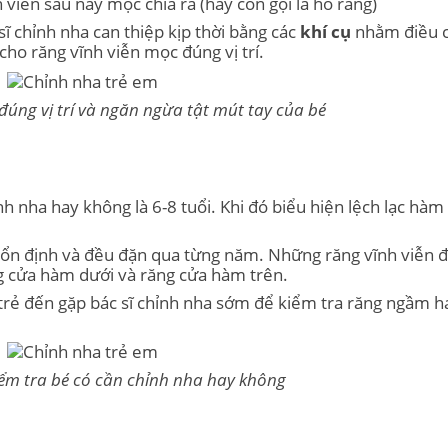
 viễn sau này mọc chìa ra (hay còn gọi là hô răng)
sĩ chỉnh nha can thiệp kịp thời bằng các
khí cụ
nhằm điều 
ho răng vĩnh viễn mọc đúng vị trí.
đúng vị trí và ngăn ngừa tật mút tay của bé
h nha hay không là 6-8 tuổi. Khi đó biểu hiện lệch lạc hàm
khá ổn định và đều đặn qua từng năm. Những răng vĩnh viễn 
ăng cửa hàm dưới và răng cửa hàm trên.
rẻ đến gặp bác sĩ chỉnh nha sớm để kiểm tra răng ngầm h
ểm tra bé có cần chỉnh nha hay không