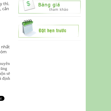
y thì.
, cắn
 nhất
 móm
chuyên
 răng
uộn sẽ
à định