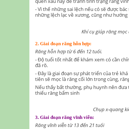
quen xấu này để tránh tình trạng răng vĩnh
- Vì thế những sai lệch nếu có sẽ được bác 
những lệch lạc về xương, cũng như hướng c
Khí cụ giúp răng mọc 
2. Giai đoạn răng hỗn hợp:
Răng hỗn hợp từ 6 đến 12 tuổi.
- Độ tuổi tốt nhất để khám xem có cần chỉn
đã rõ.
- Đây là giai đoạn sự phát triển của trẻ 
tiên sẽ mọc là răng cối lớn trong cùng, r
Nếu thấy bất thường, phụ huynh nên đưa t
thiếu răng bẩm sinh
Chụp x-quang ki
3. Giai đoạn răng vĩnh viễn:
Răng vĩnh viễn từ 13 đến 21 tuổi